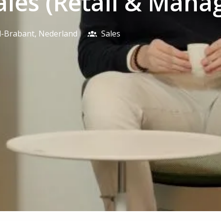
les (Retail & Mana
-Brabant
,
Nederland
Sales​