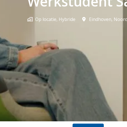
Werkstudent Sa
Op locatie, Hybride
Eindhoven
,
Noord