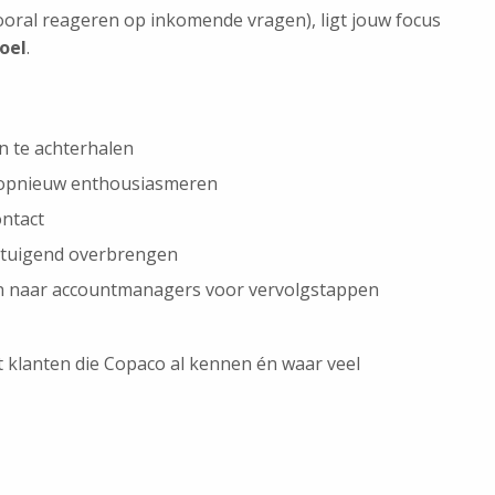
 vooral reageren op inkomende vragen), ligt jouw focus
oel
.
n te achterhalen
 opnieuw enthousiasmeren
ontact
rtuigend overbrengen
en naar accountmanagers voor vervolgstappen
kt klanten die Copaco al kennen én waar veel