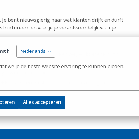
l. Je bent nieuwsgierig naar wat klanten drijft en durft
structureerd en voel je je verantwoordelijk voor je
mst
Nederlands
omie, business, retail of een vergelijkbare richting
)
at we je de beste website ervaring te kunnen bieden.
rgie van klantcontact
rekken werken en staat open voor coaching en
 graag mee met klanten
pteren
Alles accepteren
alleen een studentenjob: