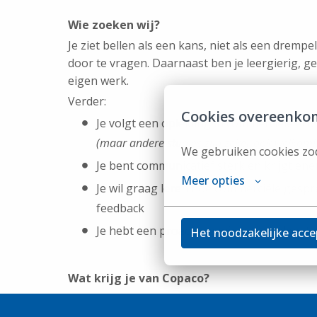
Wie zoeken wij?
Je ziet bellen als een kans, niet als een drempe
door te vragen. Daarnaast ben je leergierig, ge
eigen werk.
Verder:
Cookies overeenko
Je volgt een opleiding in commerciële econ
(maar andere studies zijn zeker ook welkom!
We gebruiken cookies zod
Je bent communicatief sterk en krijgt ene
Meer opties
Je wil graag leren hoe commerciële gesp
feedback
Je hebt een proactieve mindset en denkt
Het noodzakelijke acce
Wat krijg je van Copaco?
Als werkstudent krijg je bij ons veel meer dan 