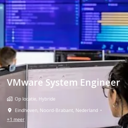
VMware System Engineer
Op locatie, Hybride
Eindhoven
,
Noord-Brabant
,
Nederland
•
+1 meer