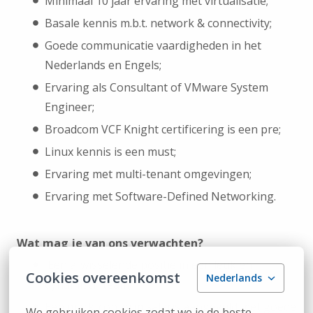
Minimaal 10 jaar ervaring met virtualisatie;
Basale kennis m.b.t. network & connectivity;
Goede communicatie vaardigheden in het
Nederlands en Engels;
Ervaring als Consultant of VMware System
Engineer;
Broadcom VCF Knight certificering is een pre;
Linux kennis is een must;
Ervaring met multi-tenant omgevingen;
Ervaring met Software-Defined Networking.
Wat mag je van ons verwachten?
Een afwisselende positie in een leuk en
Cookies overeenkomst
Nederlands
dynamisch team;
Een marktconform salaris aangevuld met goede
We gebruiken cookies zodat we je de beste 