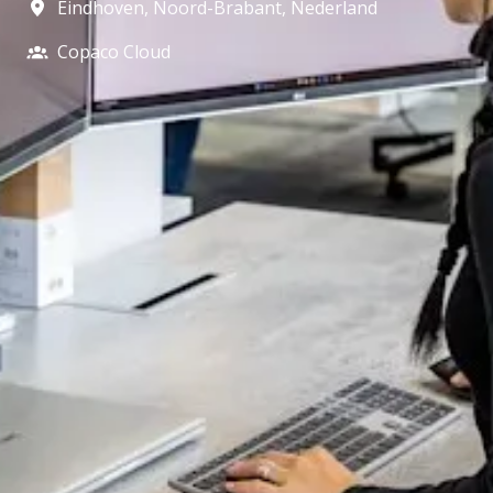
Eindhoven
,
Noord-Brabant
,
Nederland
Copaco Cloud