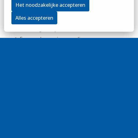
secundaire arbeidsvoorwaarden;
Het noodzakelijke accepteren
25 vakantiedagen, 3 ATV-dagen, plus de
Alles accepteren
mogelijkheid tot het opbouwen van 3 extra
verlofdagen (bij een fulltime dienstverband)
Een goede pensioenregeling;
We kennen binnen Copaco een hybride manier
van werken (werken vanuit kantoor en vanuit
huis). Je ontvangt een thuiswerkvergoeding van
€2,45 voor de dagen dat je vanuit huis werkt;
Ontwikkeling en groei vinden wij belangrijk. Wij
investeren dan ook graag in jou als het gaat om
opleidingen en trainingen;
Een aantrekkelijke korting op onze producten;
Korting op onze collectieve (zorg)verzekering;
Op kantoor staat er elke dag vers fruit voor je