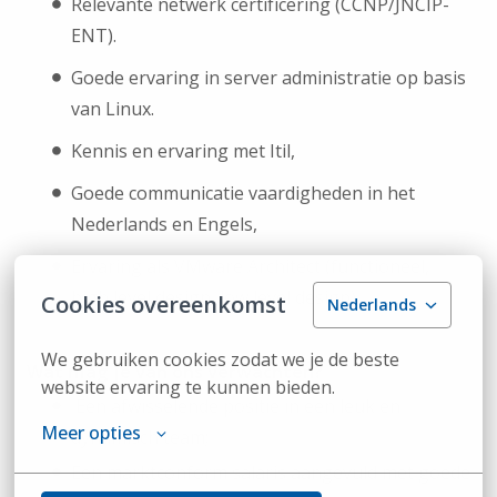
Relevante netwerk certificering (CCNP/JNCIP-
ENT).
Goede ervaring in server administratie op basis
van Linux.
Kennis en ervaring met Itil,
Goede communicatie vaardigheden in het
Nederlands en Engels,
Ervaring als VMware Architect (functioneel,
high level design, low level design)
Cookies overeenkomst
Nederlands
We gebruiken cookies zodat we je de beste 
Wat mag je van ons verwachten?
website ervaring te kunnen bieden.
Een afwisselende positie in een leuk en
Meer opties
dynamisch team;
Een marktconform salaris aangevuld met goede