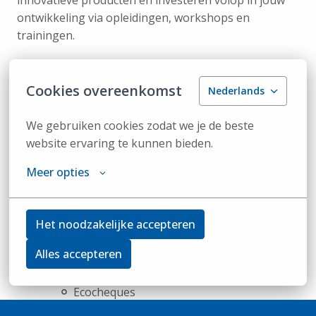
innovatieve producten en investeren volop in jouw
ontwikkeling via opleidingen, workshops en
trainingen.
Daarnaast mag je rekenen op:
Cookies overeenkomst
Nederlands
Een goede work-lifebalans met de mogelijkheid
tot thuiswerk (tot 8 dagen per maand)
We gebruiken cookies zodat we je de beste 
20 wettelijke vakantiedagen aangevuld met 12
website ervaring te kunnen bieden.
ADV-dagen
Meer opties
Mogelijkheid tot het opbouwen van
anciënniteitsdagen
Het noodzakelijke accepteren
Een aantrekkelijk salarispakket met extralegale
voordelen, waaronder:
Alles accepteren
Maaltijdcheques
Ecocheques
Hospitalisatieverzekering (DKV)