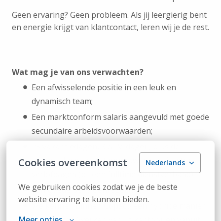
Geen ervaring? Geen probleem. Als jij leergierig bent
en energie krijgt van klantcontact, leren wij je de rest.
Wat mag je van ons verwachten?
Een afwisselende positie in een leuk en
dynamisch team;
Een marktconform salaris aangevuld met goede
secundaire arbeidsvoorwaarden;
25 vakantiedagen, 3 ATV-dagen, plus de
mogelijkheid tot het opbouwen van 3 extra
Cookies overeenkomst
Nederlands
verlofdagen (bij een fulltime dienstverband);
We gebruiken cookies zodat we je de beste 
Een goede pensioenregeling;
website ervaring te kunnen bieden.
We kennen binnen Copaco een hybride manier
Meer opties
van werken (werken vanuit kantoor en vanuit