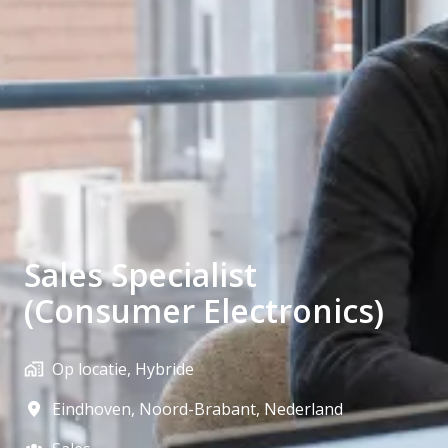
Sales Specialist
(Consumer Electronics)
Op locatie, Hybride
Eindhoven
,
Noord-Brabant
,
Nederland