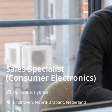
Sales Specialist
(Consumer Electronics)
Op locatie, Hybride
Eindhoven
,
Noord-Brabant
,
Nederland