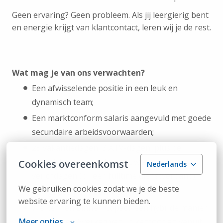
Geen ervaring? Geen probleem. Als jij leergierig bent
en energie krijgt van klantcontact, leren wij je de rest.
Wat mag je van ons verwachten?
Een afwisselende positie in een leuk en
dynamisch team;
Een marktconform salaris aangevuld met goede
secundaire arbeidsvoorwaarden;
25 vakantiedagen, 3 ATV-dagen, plus de
mogelijkheid tot het opbouwen van 3 extra
Cookies overeenkomst
Nederlands
verlofdagen (bij een fulltime dienstverband);
We gebruiken cookies zodat we je de beste 
Een goede pensioenregeling;
website ervaring te kunnen bieden.
We kennen binnen Copaco een hybride manier
Meer opties
van werken (werken vanuit kantoor en vanuit