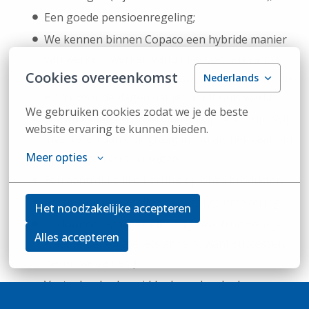
Een goede pensioenregeling;
We kennen binnen Copaco een hybride manier
van werken (werken vanuit kantoor en vanuit
Cookies overeenkomst
huis). Je ontvangt een thuiswerkvergoeding van
Nederlands
€2,45 voor de dagen dat je vanuit huis werkt;
We gebruiken cookies zodat we je de beste 
Ontwikkeling en groei vinden wij belangrijk. Wij
website ervaring te kunnen bieden.
investeren dan ook graag in jou als het gaat om
Meer opties
opleidingen en trainingen;
Een aantrekkelijke korting op onze producten;
Korting op onze collectieve (zorg)verzekering;
Het noodzakelijke accepteren
Op kantoor staat er elke dag vers fruit voor je
Alles accepteren
klaar (en af en toe iets anders, want successen
vieren we samen!);
Vaste donderdagmiddagborrel en leuke
teamuitjes;