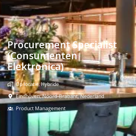
Procurement Specialist
(Consumenten
Elektronica)
Op locatie, Hybride
Eindhoven
,
Noord-Brabant
,
Nederland
Product Management