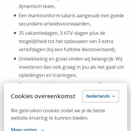
dynamisch team,
Een marktconform salaris aangevuld met goede
secundaire arbeidsvoorwaarden,
25 vakantiedagen, 3 ATV-dagen plus de
mogelijkheid tot het opbouwen van 3 extra
verlofdagen (bij een fulltime dienstverband),
Ontwikkeling en groei vinden wij belangrijk. Wij
investeren dan ook graag in jou als het gaat om
opleidingen en trainingen,
Een aantrekkelijke korting op onze IT en
gaming producten,
Cookies overeenkomst
Nederlands
Als we op kantoor zijn staat er elke dag vers
fruit voor je klaar (en af en toe iets anders,
We gebruiken cookies zodat we je de beste 
website ervaring te kunnen bieden.
want successen vieren we samen!),
Gebruik maken van onze game-room met pool-
Meer opties