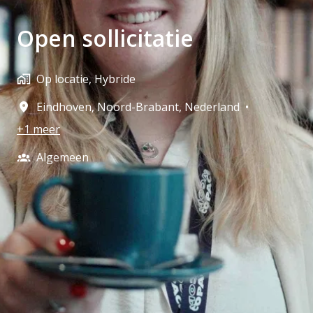
Open sollicitatie
Op locatie, Hybride
Eindhoven
,
Noord-Brabant
,
Nederland
•
+1 meer
Algemeen