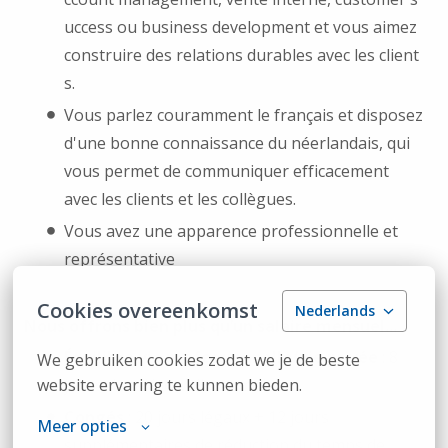
uccess ou business development et vous aimez
construire des relations durables avec les client
s.
Vous parlez couramment le français et disposez
d'une bonne connaissance du néerlandais, qui
vous permet de communiquer efficacement
avec les clients et les collègues.
Vous avez une apparence professionnelle et
représentative
Cookies overeenkomst
Nederlands
Nous offrons bien plus qu’un salaire mensuel...
Équilibre vie professionnelle/vie privée
: 8
We gebruiken cookies zodat we je de beste 
website ervaring te kunnen bieden.
jours de télétravail par mois
Congés
: 20 jours légaux + 12 jours
Meer opties
supplémentaires de réduction du temps de