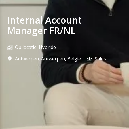
Internal Account
Manager FR/NL
Op locatie, Hybride
Antwerpen
,
Antwerpen
,
België
Sales​