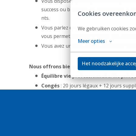
Vous disposez d'une (première) expérie
success ou business development et vous a
Cookies overeenko
nts.
Vous parlez couramment le français et di
We gebruiken cookies zod
vous permet de communiquer efficacement a
Meer opties
Vous avez une apparence professionnelle
Het noodzakelijke acce
Nous offrons bien plus qu’un salaire mensuel
Équilibre vie professionnelle/vie privé
Congés
: 20 jours légaux + 12 jours supp
Ambiance conviviale
: nos collègues vou
Ancienneté
: possibilité d’accumuler des
Rémunération attractive
: chèques-repa
assurance groupe, pécule de vacances et 