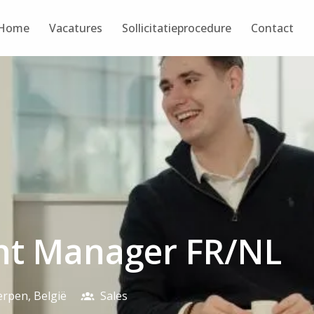
Home
Vacatures
Sollicitatieprocedure
Contact
nt Manager FR/NL
erpen
,
België
Sales​