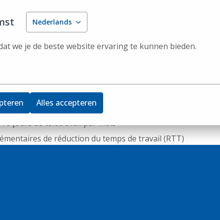
nce en account management, vente interne, customer
imez construire des relations durables avec les clie
mst
Nederlands
sposez d'une bonne connaissance du néerlandais, qui
at we je de beste website ervaring te kunnen bieden.
vec les clients et les collègues.
 et représentative
pteren
Alles accepteren
...
e
: 8 jours de télétravail par mois
lémentaires de réduction du temps de travail (RTT)
s défieront volontiers au baby-foot ou aux fléchettes
 jours supplémentaires liés à l’ancienneté
s, écochèques, assurance hospitalisation DKV,
prime de fin d’année.