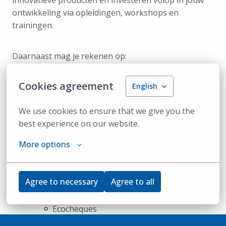
innovatieve producten en investeren volop in jouw
ontwikkeling via opleidingen, workshops en
trainingen.
Daarnaast mag je rekenen op:
Een goede work-lifebalans met de mogelijkheid
Cookies agreement
tot thuiswerk (tot 8 dagen per maand)
English
20 wettelijke vakantiedagen aangevuld met 12
We use cookies to ensure that we give you the 
ADV-dagen
best experience on our website.
Mogelijkheid tot het opbouwen van
More options
anciënniteitsdagen
Een aantrekkelijk salarispakket met extralegale
voordelen, waaronder:
Agree to necessary
Agree to all
Maaltijdcheques
Ecocheques
Hospitalisatieverzekering (DKV)