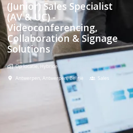
(Junior) Sales Specialist
(AV & UC) -
Videoconferencing,
Collaboration & Signage
Solutions
Op locatie, Hybride
Antwerpen
,
Antwerpen
,
België
Sales​