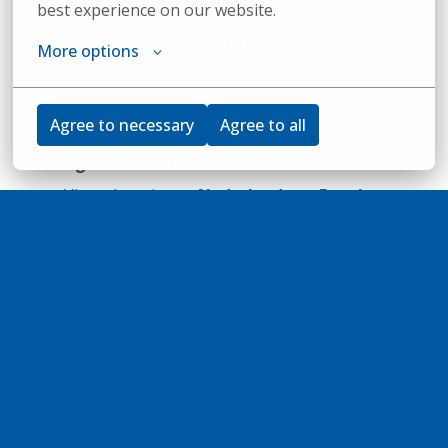
best experience on our website.
t klanten
Affiniteit met
Audio Visuele technologie
is een
More options
plus
Leergierig, proactief en resultaatgericht
Agree to necessary
Agree to all
Eerste saleservaring is mooi meegenomen, maa
r
geen vereiste
Vlotte kennis van
Nederlands en Engels
Beschikbaar voor
32–40 uur per week
Yes, je bent enthousiast en je wilt solliciteren. En
nu?
Solliciteren kan makkelijk via de knop "Solliciteren".
Heb je nog vragen? Neem gerust contact op via
yvette.isimbi@copaco.com
.